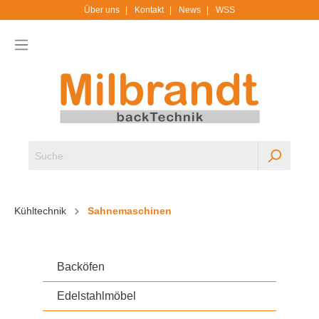
Über uns
Kontakt
News
WSS
Kühltechnik
Sahnemaschinen
Backöfen
Edelstahlmöbel