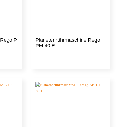
 Rego P
Planetenrührmaschine Rego
PM 40 E