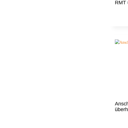
RMT ü
Ansc
überh