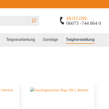
HOTLINE:
06073 -744 864 0
Teigverarbeitung
Sonstige
Teigherstellung
Planetenrührmaschinen
Gärautomat
Edhard
Spiralkneter
Pralinenschrank
Lillnord
Miss Baker