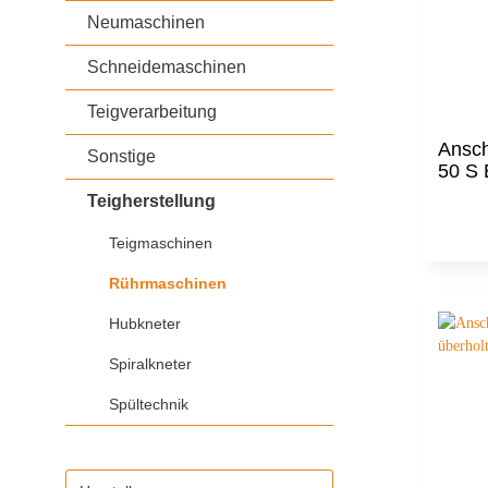
Stikkenwagen
Neumaschinen
Pavailler
Pietrob
Schneidemaschinen
Vaihinger Sanomat
Teigverarbeitung
Ansc
Sonstige
50 S 
Teigherstellung
Teigmaschinen
Rührmaschinen
Hubkneter
Spiralkneter
Spültechnik