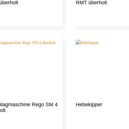
berholt
RMT überholt
hlagmaschine Rego SM 4
Hebekipper
olt