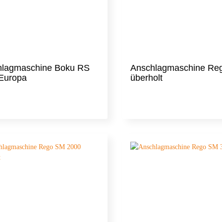
erto
Salva
hlagmaschine Boku RS
Anschlagmaschine Re
Europa
überholt