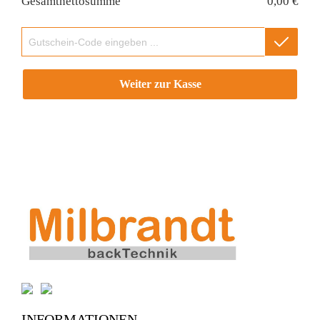
Gesamtnettosumme
0,00 €
Gutschein-Code
Weiter zur Kasse
INFORMATIONEN