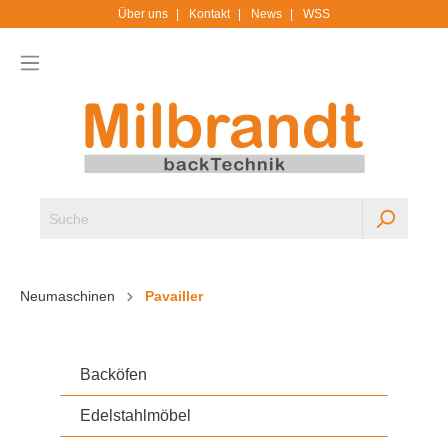
Über uns
Kontakt
News
WSS
Neumaschinen
Pavailler
Backöfen
Edelstahlmöbel