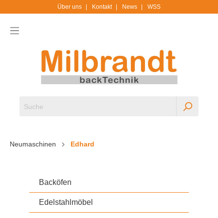
Über uns
Kontakt
News
WSS
Neumaschinen
Edhard
Backöfen
Edelstahlmöbel