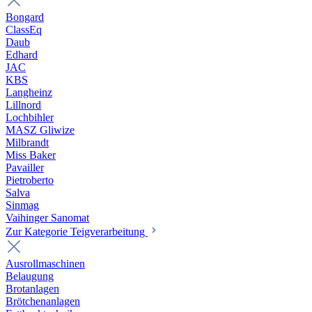
Bongard
ClassEq
Daub
Edhard
JAC
KBS
Langheinz
Lillnord
Lochbihler
MASZ Gliwize
Milbrandt
Miss Baker
Pavailler
Pietroberto
Salva
Sinmag
Vaihinger Sanomat
Zur Kategorie Teigverarbeitung
Ausrollmaschinen
Belaugung
Brotanlagen
Brötchenanlagen