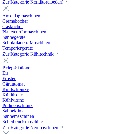
Zur Kategorie Konditoreibedarf
Anschlagmaschinen
Cremekocher
Gaskocher
Planetenrührmaschinen
Sahnegeräte
Schokoladen- Maschinen
Temperiergeräte
Zur Kategorie Kühltechnik
Beleg-Stationen
Eis
Froster
Gärautomat
Kühlschränke
Kühltische
Kühlvitrine
Pralinenschrank
Sahneklima
Sahnemaschinen
Scherbeneismaschine
Zur Kategorie Neumaschinen