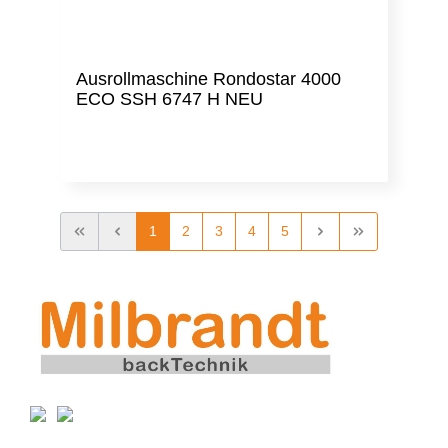
Ausrollmaschine Rondostar 4000
ECO SSH 6747 H NEU
1
2
3
4
5