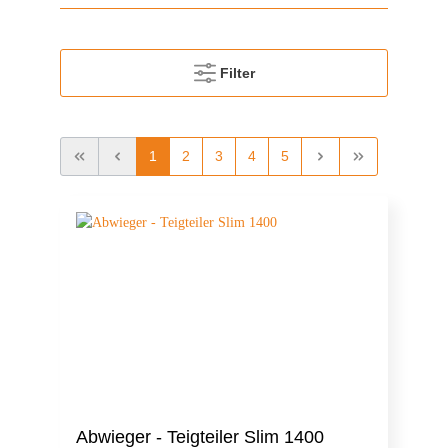
Filter
1
2
3
4
5
Abwieger - Teigteiler Slim 1400