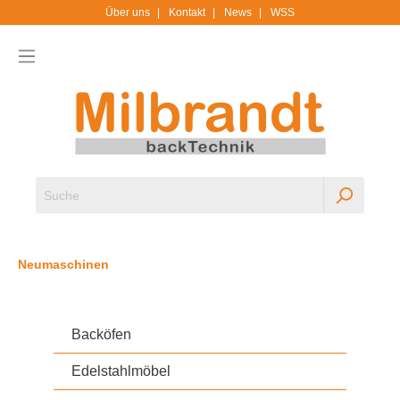
Über uns
Kontakt
News
WSS
Neumaschinen
Backöfen
Edelstahlmöbel