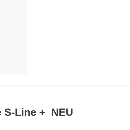
erto
Salva
e S-Line + NEU